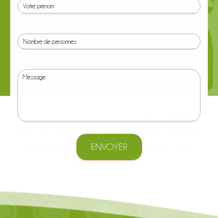
06.45.50.30.81
N’hésitez pas à nous contacter au
pour toute demande supplémentaire sur les visites.
ENVOYER
gamme
Découvrez aussi notre large
de jus de
pommes 100 % purs !